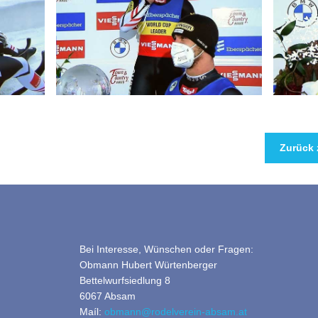
Zurück 
Bei Interesse, Wünschen oder Fragen:
Obmann Hubert Würtenberger
Bettelwurfsiedlung 8
6067 Absam
Maíl:
obmann@rodelverein-absam.at