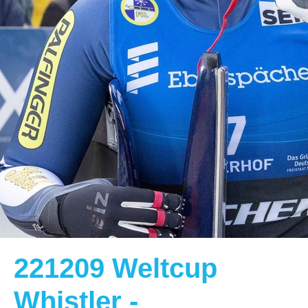
221209 Weltcup
Whistler -