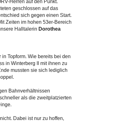
 ÖRV-Herren auf den Punkt.
chteten geschlossen auf das
ntschied sich gegen einen Start.
Mit Zeiten im hohen 53er-Bereich
unsere Halltalerin
Dorothea
 in Topform. Wie bereits bei den
 in Winterberg II mit ihnen zu
Ende mussten sie sich lediglich
Doppel.
igen Bahnverhältnissen
chneller als die zweitplatzierten
inge.
icht. Dabei ist nur zu hoffen,