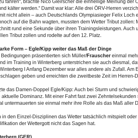
zu fahren“, brachte Nico Gleirscher die einhellige Meinung der
und kälter werden.“ Damit war klar: Alle drei ÖRV-Herren verzi
it nicht allein – auch Deutschlands Olympiasieger Felix Loch e
nnoch auf die Bahn wagten, mussten dem Wetter Tribut zollen: 
chnitt rund eine Sekunde über ihren Trainingsleistungen. Auch 
en Tribut zollen und rodelte auf den 12. Platz.
tarke Form – Egle/Kipp weiter das Maß der Dinge
Bedingungen präsentierten sich Müller/
Frauscher
einmal mehr
im Training in Winterberg unterstrichen sie auch diesmal, dass
 Winterberg I Anfang Dezember war alles andere als Zufall. Am 
schlagen geben und erreichten die zweitbeste Zeit im Herren-
tzte das Damen-Doppel Egle/Kipp: Auch bei Sturm und schwier
e aktuelle Dominanz. Mit einer Fahrt fast zwei Zehntelsekunden s
 untermauerten sie einmal mehr ihre Rolle als das Maß aller D
n den Einzel-Disziplinen das Wetter tatsächlich mitspielt oder n
fikation der Wettergott nicht das Sagen hat.
nterberg (GER)