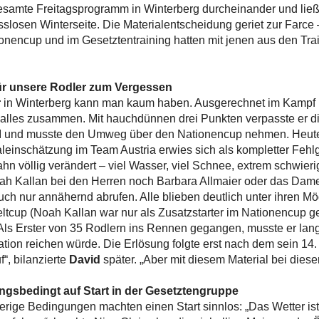
 gesamte Freitagsprogramm in Winterberg durcheinander und ließ
sslosen Winterseite. Die Materialentscheidung geriet zur Farce
tionencup und im Gesetztentraining hatten mit jenen aus den Tra
für unsere Rodler zum Vergessen
r
in Winterberg kann man kaum haben. Ausgerechnet im Kampf u
 alles zusammen. Mit hauchdünnen drei Punkten verpasste er die 
II und musste den Umweg über den Nationencup nehmen. Heute 
einschätzung im Team Austria erwies sich als kompletter Fehlgr
Bahn völlig verändert – viel Wasser, viel Schnee, extrem schwi
h Kallan bei den Herren noch Barbara Allmaier oder das Dam
uch nur annähernd abrufen. Alle blieben deutlich unter ihren Mög
Weltcup (Noah Kallan war nur als Zusatzstarter im Nationencup g
. Als Erster von 35 Rodlern ins Rennen gegangen, musste er lange
tion reichen würde. Die Erlösung folgte erst nach dem sein 14. P
“, bilanzierte
David
später. „Aber mit diesem Material bei dies
ngsbedingt auf Start in der Gesetztengruppe
rige Bedingungen machten einen Start sinnlos: „Das Wetter ist 