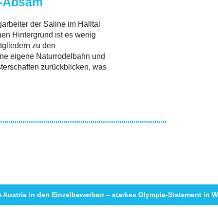
l-Absam
arbeiter der Saline im Halltal
en Hintergrund ist es wenig
tgliedern zu den
 eine eigene Naturrodelbahn und
terschaften zurückblicken, was
 Austria in den Einzelbewerben – starkes Olympia-Statement in W