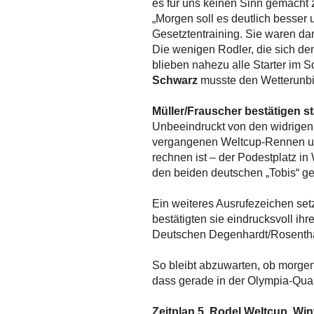
es für uns keinen Sinn gemacht 
„Morgen soll es deutlich besser 
Gesetztentraining. Sie waren dam
Die wenigen Rodler, die sich de
blieben nahezu alle Starter im S
Schwarz
musste den Wetterunbill
Müller/Frauscher bestätigen s
Unbeeindruckt von den widrigen 
vergangenen Weltcup-Rennen und 
rechnen ist – der Podestplatz in
den beiden deutschen „Tobis“ ge
Ein weiteres Ausrufezeichen se
bestätigten sie eindrucksvoll ihr
Deutschen Degenhardt/Rosenthal
So bleibt abzuwarten, ob morgen i
dass gerade in der Olympia-Quali
Zeitplan 5. Rodel Weltcup, Wi